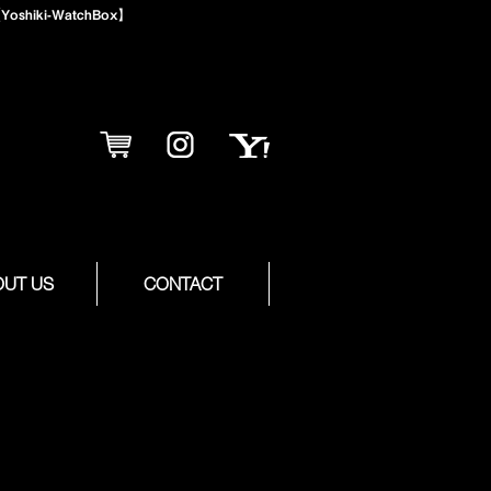
iki-WatchBox】
OUT US
CONTACT