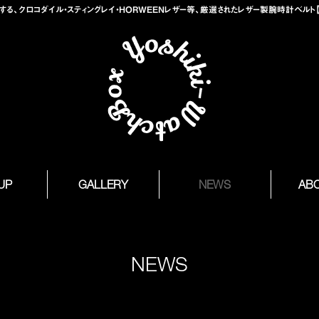
、クロコダイル・スティングレイ・HORWEENレザー等、厳選されたレザー製腕時計ベルト【Yosh
 UP
GALLERY
NEWS
AB
NEWS