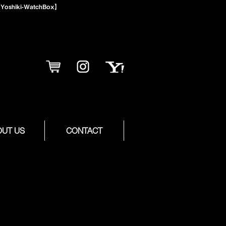
iki-WatchBox】
OUT US
CONTACT