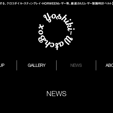
、クロコダイル・スティングレイ・HORWEENレザー等、厳選されたレザー製腕時計ベルト【Yosh
 UP
GALLERY
NEWS
AB
NEWS