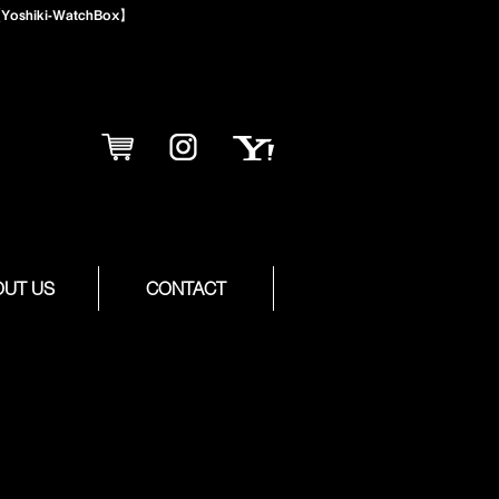
iki-WatchBox】
OUT US
CONTACT