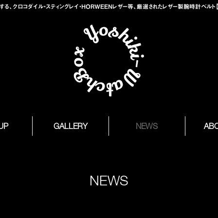
、クロコダイル・スティングレイ・HORWEENレザー等、厳選されたレザー製腕時計ベルト【Yosh
 UP
GALLERY
NEWS
AB
NEWS