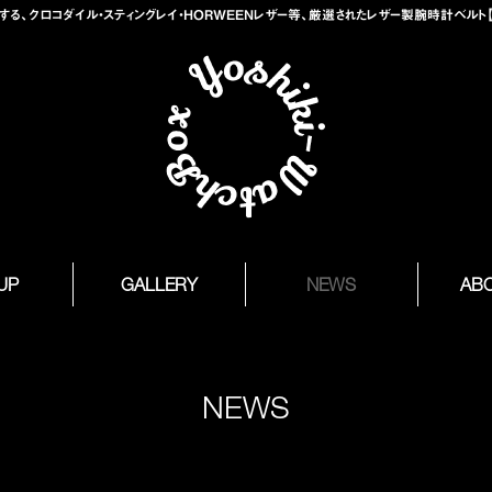
、クロコダイル・スティングレイ・HORWEENレザー等、厳選されたレザー製腕時計ベルト【Yosh
 UP
GALLERY
NEWS
AB
NEWS