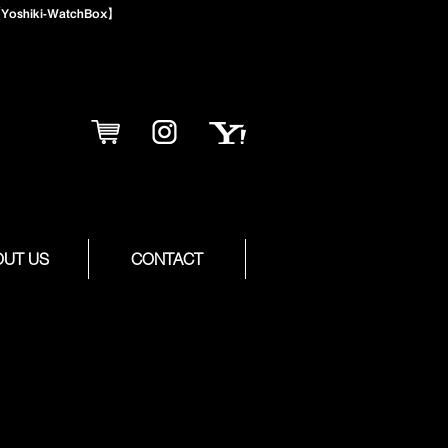
iki-WatchBox】
OUT US
CONTACT