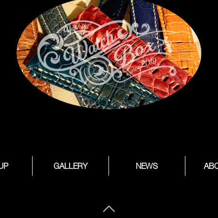
 UP
GALLERY
NEWS
AB