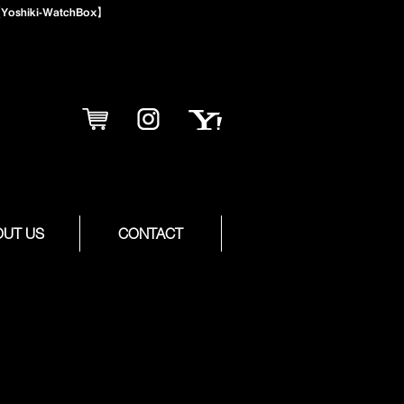
iki-WatchBox】
OUT US
CONTACT