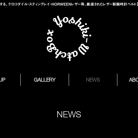
、クロコダイル・スティングレイ・HORWEENレザー等、厳選されたレザー製腕時計ベルト【Yosh
 UP
GALLERY
NEWS
AB
NEWS