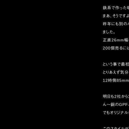
鉄系で作った場合
まあ、そうです
昨年にも別のバ
ました。
正直26mm幅
200個売るに
という事で最初
とりあえず気分
12時側85m
明日も2社か
ん〜銅のGPF
でもオリジナル
このスタイルがや