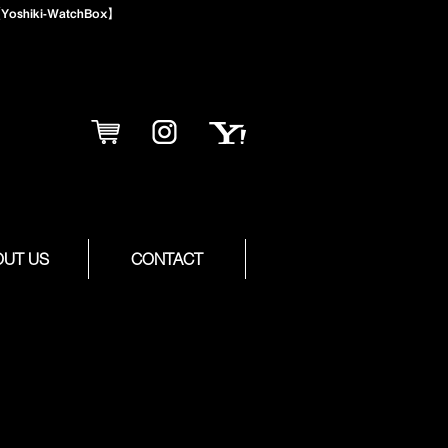
iki-WatchBox】
OUT US
CONTACT