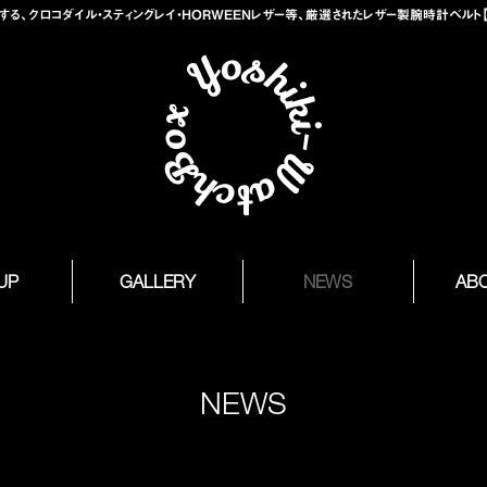
、クロコダイル・スティングレイ・HORWEENレザー等、厳選されたレザー製腕時計ベルト【Yosh
 UP
GALLERY
NEWS
AB
NEWS