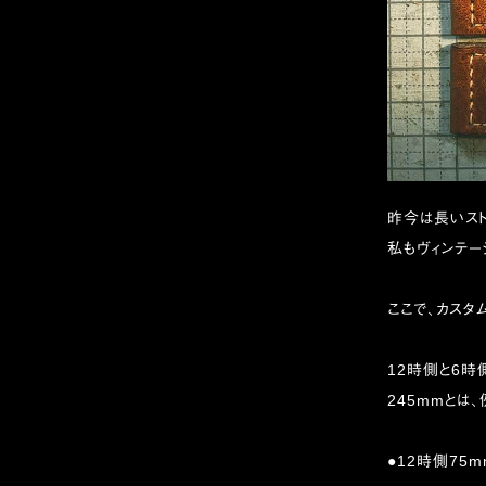
昨今は長いスト
私もヴィンテ
ここで、カスタ
12時側と6時
245mmとは、例
●12時側75m