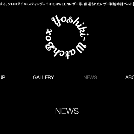
、クロコダイル・スティングレイ・HORWEENレザー等、厳選されたレザー製腕時計ベルト【Yosh
 UP
GALLERY
NEWS
AB
NEWS