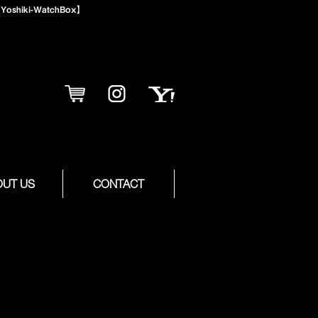
iki-WatchBox】
OUT US
CONTACT