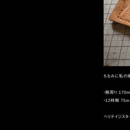
ちなみに私の場
・腕周り 170
・12時側 75m
ヘリテイジスタイ