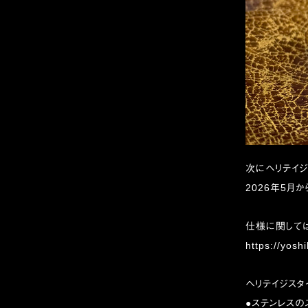
次にヘリテイジ
2026年5月
仕様に関しては
https://yosh
ヘリテイジス
●ステンレスのス