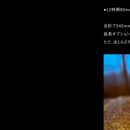
●12時側80m
合計で245m
延長オプション
ただ、ほとんど