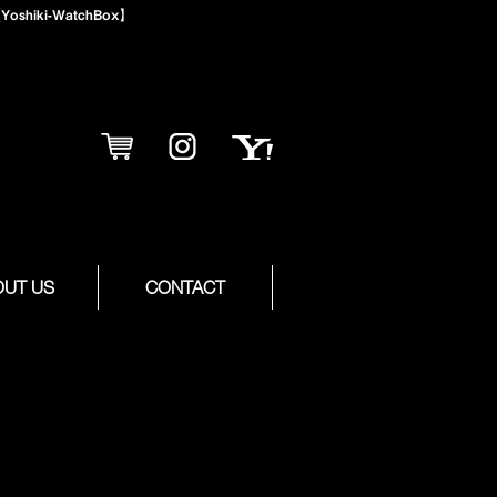
iki-WatchBox】
OUT US
CONTACT