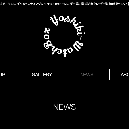
、クロコダイル・スティングレイ・HORWEENレザー等、厳選されたレザー製腕時計ベルト【Yosh
 UP
GALLERY
NEWS
AB
NEWS