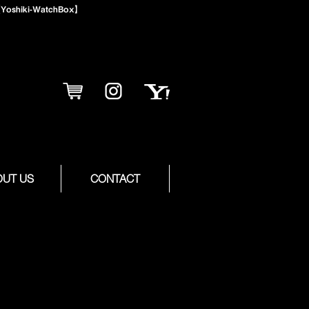
iki-WatchBox】
OUT US
CONTACT