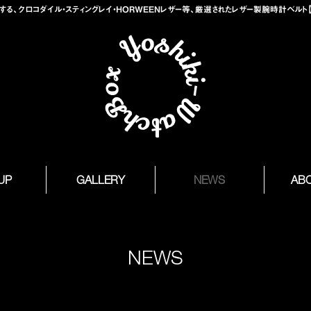
、クロコダイル・スティングレイ・HORWEENレザー等、厳選されたレザー製腕時計ベルト【Yosh
 UP
GALLERY
NEWS
AB
NEWS