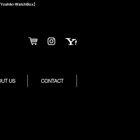
iki-WatchBox】
OUT US
CONTACT