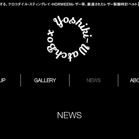
、クロコダイル・スティングレイ・HORWEENレザー等、厳選されたレザー製腕時計ベルト【Yosh
 UP
GALLERY
NEWS
AB
NEWS